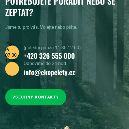
POTŘEBUJETE PORADIT NEBO SE
ZEPTAT?
Jsme tu pro vás. Volejte nebo pište.
Po -
(polední pauza 11:30-12:00)
Pá
+420 326 555 000
07:00 -
17:00
Odpovíme do 24 hod.
info@ekopelety.cz
VŠECHNY KONTAKTY