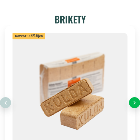
BRIKETY
Rozvoz: Září-říjen